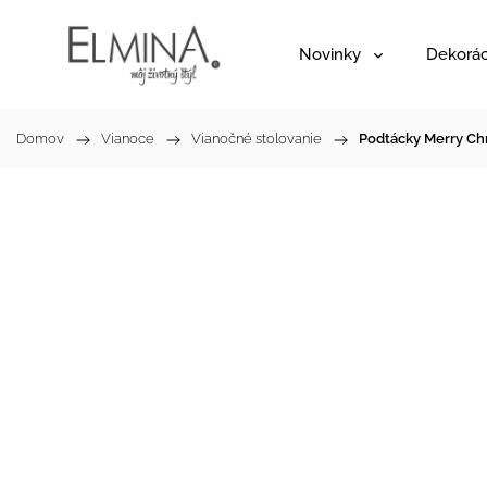
Novinky
Dekorác
Domov
/
Vianoce
/
Vianočné stolovanie
/
Podtácky Merry Chr