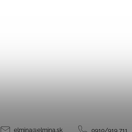
elmina
@
elmina.sk
0910/919 711