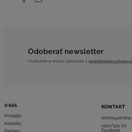
Odoberať newsletter
Vložením e-mailu súhlasíte s
podmienkami ochrany o
O NÁS
KONTAKT
Predajňa
elmina
@
elmina.
Kontakty
0910/919 711
Facebook
Partneri