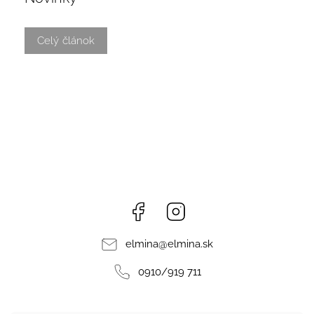
Celý článok
Facebook
Instagram
elmina
@
elmina.sk
0910/919 711