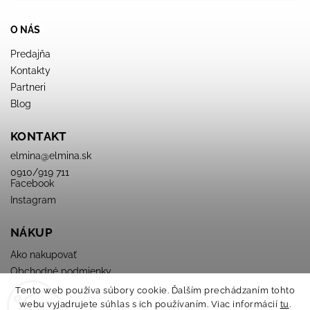
O NÁS
Predajňa
Kontakty
Partneri
Blog
KONTAKT
elmina
@
elmina.sk
0910/919 711
Facebook
Instagram
NÁKUP
Ako nakupovať
Obchodné podmienky
Podmienky ochrany osobných údajov
Tento web používa súbory cookie. Ďalším prechádzaním tohto
webu vyjadrujete súhlas s ich používaním. Viac informácií
tu
.