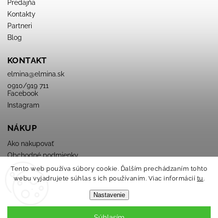
Predajňa
Kontakty
Partneri
Blog
KONTAKT
elmina
@
elmina.sk
0910/919 711
Facebook
Instagram
NÁKUP
Ako nakupovať
Obchodné podmienky
Podmienky ochrany osobných údajov
Tento web používa súbory cookie. Ďalším prechádzaním tohto
webu vyjadrujete súhlas s ich používaním. Viac informácií
tu
.
Nastavenie
Súhlasím