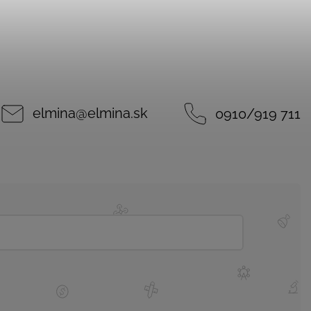
elmina
@
elmina.sk
0910/919 711