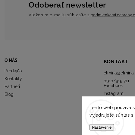
Odoberať newsletter
Vložením e-mailu súhlasíte s
podmienkami ochrany o
O NÁS
KONTAKT
Predajňa
elmina
@
elmina.
Kontakty
0910/919 711
Facebook
Partneri
Instagram
Blog
Tento web používa 
vyjadrujete súhlas s
Nastavenie