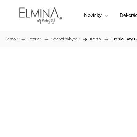
Novinky
Dekorác
Domov
/
Interiér
/
Sedací nábytok
/
Kreslá
/
Kreslo Lazy 