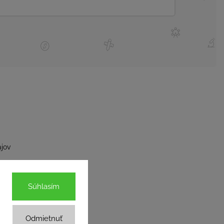
jov
Súhlasím
Odmietnuť