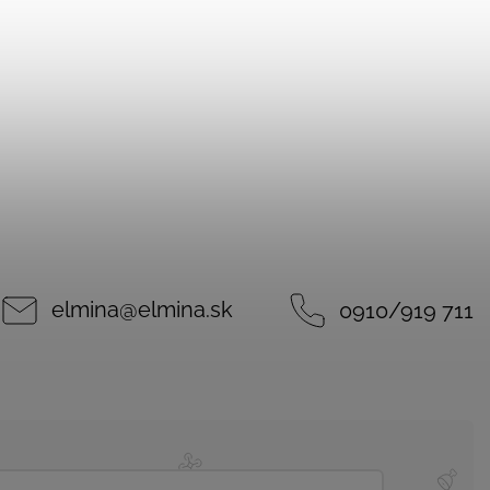
elmina
@
elmina.sk
0910/919 711