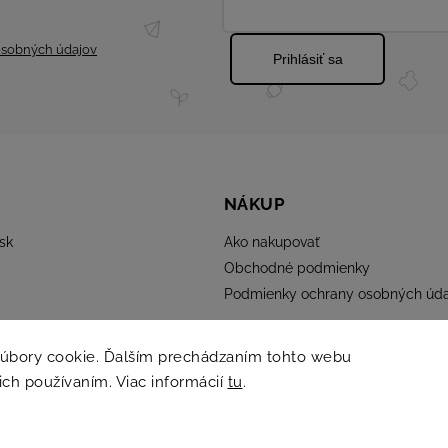
sobných údajov
Prihlásiť sa
NÁKUP
sk
Ako nakupovať
Obchodné podmienky
Podmienky ochrany osobných úda
súbory cookie. Ďalším prechádzaním tohto webu
 ich používaním. Viac informácií
tu
.
Copyright 2026
ELMINA
. Všetky práva vyhradené.
Grafický návrh vytvořil a nakódoval
Shoptak.cz