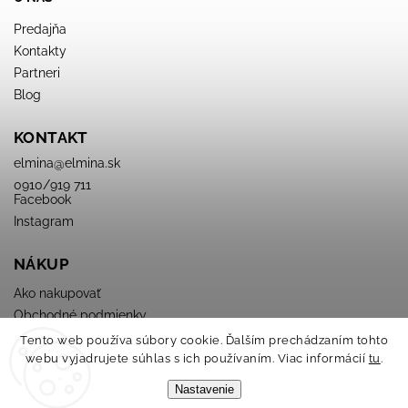
Predajňa
Kontakty
Partneri
Blog
KONTAKT
elmina
@
elmina.sk
0910/919 711
Facebook
Instagram
NÁKUP
Ako nakupovať
Obchodné podmienky
Podmienky ochrany osobných údajov
Tento web používa súbory cookie. Ďalším prechádzaním tohto
webu vyjadrujete súhlas s ich používaním. Viac informácií
tu
.
Nastavenie