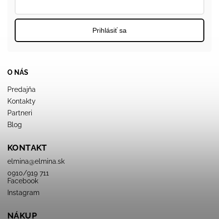
Prihlásiť sa
O NÁS
Predajňa
Kontakty
Partneri
Blog
KONTAKT
elmina
@
elmina.sk
0910/919 711
Facebook
Instagram
NÁKUP