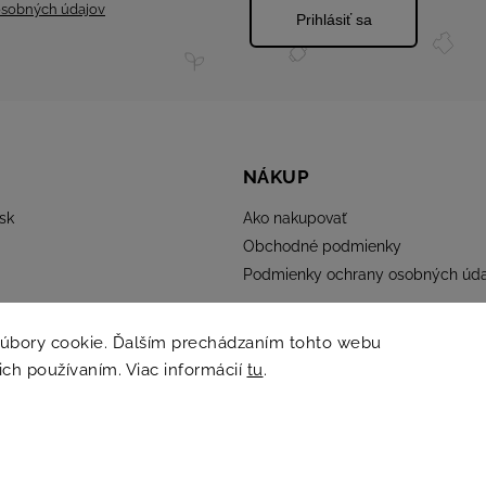
sobných údajov
Prihlásiť sa
NÁKUP
sk
Ako nakupovať
Obchodné podmienky
Podmienky ochrany osobných úda
súbory cookie. Ďalším prechádzaním tohto webu
 ich používaním. Viac informácií
tu
.
Copyright 2026
ELMINA
. Všetky práva vyhradené.
Grafický návrh vytvořil a nakódoval
Shoptak.cz