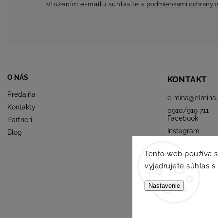
Vložením e-mailu súhlasíte s
podmienkami ochrany o
O NÁS
KONTAKT
Predajňa
elmina
@
elmina.
Kontakty
0910/919 711
Facebook
Partneri
Instagram
Blog
Tento web používa 
vyjadrujete súhlas s
Nastavenie