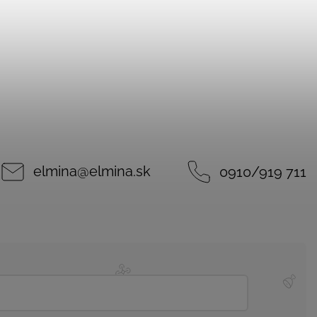
elmina
@
elmina.sk
0910/919 711