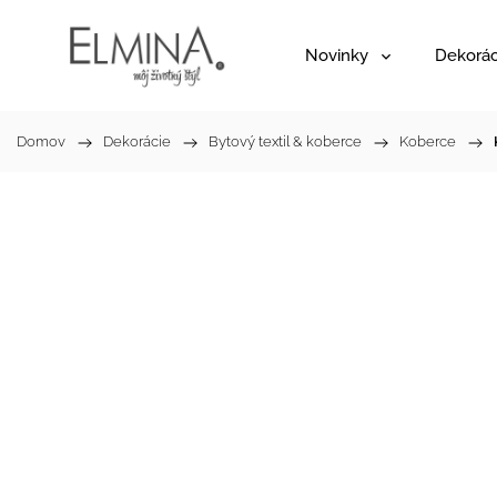
Novinky
Dekorác
Domov
/
Dekorácie
/
Bytový textil & koberce
/
Koberce
/