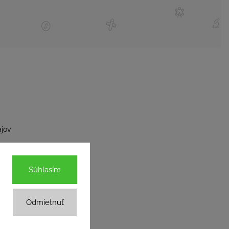
jov
Súhlasím
Odmietnuť