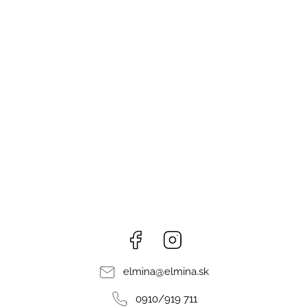
Facebook
Instagram
elmina
@
elmina.sk
0910/919 711