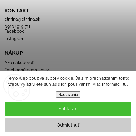
KONTAKT
elmina
@
elmina.sk
0910/919 711
Facebook
Instagram
NÁKUP
Ako nakupovať
Obchodné podmienky
Podmienky ochrany osobných údajov
Tento web používa súbory cookie. Ďalším prechádzaním tohto
webu vyjadrujete súhlas s ich používaním. Viac informácií
tu
.
Nastavenie
Súhlasím
Copyright 2026
ELMINA
. Všetky práva vyhradené.
Odmietnuť
Grafický návrh vytvořil a nakódoval
Shoptak.cz