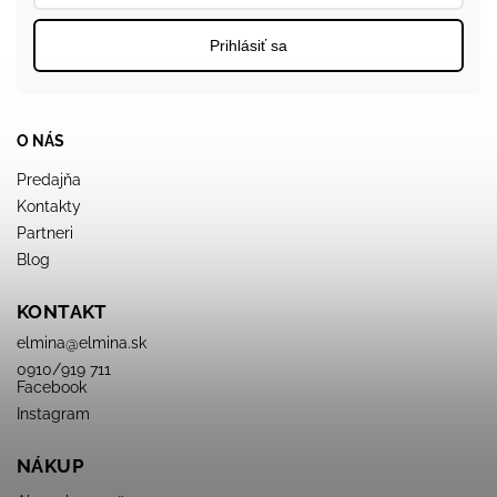
Prihlásiť sa
O NÁS
Predajňa
Kontakty
Partneri
Blog
KONTAKT
elmina
@
elmina.sk
0910/919 711
Facebook
Instagram
NÁKUP