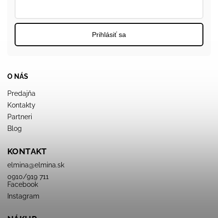
Prihlásiť sa
O NÁS
Predajňa
Kontakty
Partneri
Blog
KONTAKT
elmina
@
elmina.sk
0910/919 711
Facebook
Instagram